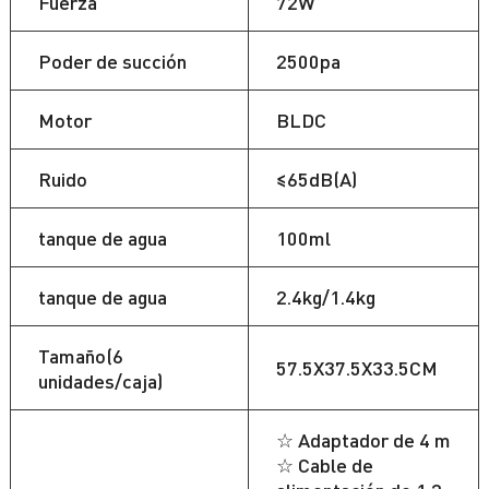
Fuerza
72W
Poder de succión
2500pa
Motor
BLDC
Ruido
≤65dB(A)
tanque de agua
100ml
tanque de agua
2.4kg/1.4kg
Tamaño(6
57.5X37.5X33.5CM
unidades/caja)
☆ Adaptador de 4 m
☆ Cable de