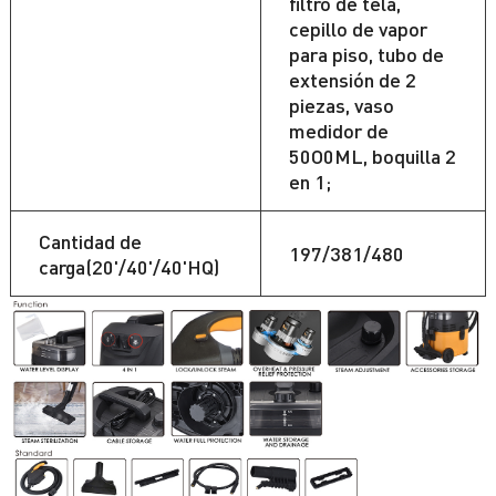
filtro de tela,
cepillo de vapor
para piso, tubo de
extensión de 2
piezas, vaso
medidor de
50O0ML, boquilla 2
en 1;
Cantidad de
197/381/480
carga(20'/40'/40'HQ)