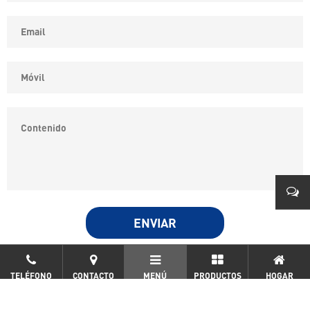
COPYRIGHT © YONGKANG SIPPON ELECTRIC CO.,LTD ALL
0579
RIGHTS RESERVED.
浙ICP备19032562号-2
TELÉFONO
CONTACTO
MENÚ
PRODUCTOS
HOGAR
0086